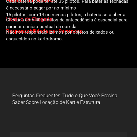
Formato das Baterias
Cada bateria pode ter até 35 pilotos. Para baterias fechadas,
é necessário pagar por no mínimo
15 pilotos; com 14 ou menos pilotos, a bateria será aberta.
Horário de Chegada
Chegada com 40 minutos de antecedência é essencial para
garantir o início pontual da corrida.
Responsabilidade por Pertences
Não nos responsabilizamos por objetos deixados ou
esquecidos no kartódromo.
Perguntas Frequentes: Tudo o Que Você Precisa
Saber Sobre Locação de Kart e Estrutura