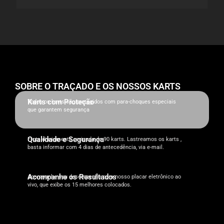
SOBRE O TRAÇADO E OS NOSSOS KARTS
Karts com Proteção
Todos os karts são protegidos com para-choques especiais
que garantem segurança
Qualidade e Segurança
Frota diariamente revisada de 90 karts. Lastreamos os karts ,
basta informar com 4 dias de antecedência, via e-mail.
Acompanhe os Resultados
Acompanhe seu desempenho com nosso placar eletrônico ao
vivo, que exibe os 15 melhores colocados.