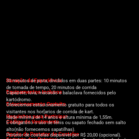
Duração da Experiência
30 minutos de pista, divididos em duas partes: 10 minutos
de tomada de tempo, 20 minutos de corrida
Equipamentos Inclusos
Capacete, luva, macacão e balaclava fornecidos pelo
kartódromo.
Estacionamento Gratuito
Oferecemos estacionamento gratuito para todos os
visitantes nos hor[arios de corrida de kart.
Requisitos para Participar
Idade mínima de 14 anos e altura mínima de 1,55m.
Código de Vestimenta
É obrigatório o uso de tênis ou sapato fechado sem salto
alto(não fornecemos sapatilhas).
Opção de Protetor de Costelas
Protetor de costelas disponível por R$ 20,00 (opcional).