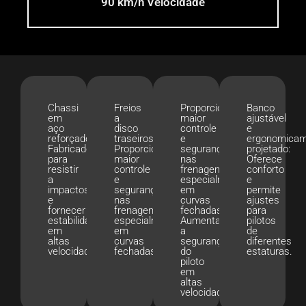
90 km/h Velocidade
Chassi
Freios
Proporcionam
Banco
em
a
maior
ajustável
aço
disco
controle
e
reforçado
traseiros:
e
ergonomica
Fabricado
Proporcionam
segurança
projetado:
para
maior
nas
Oferece
resistir
controle
frenagens,
conforto
a
e
especialmente
e
impactos
segurança
em
permite
e
nas
curvas
ajustes
fornecer
frenagens,
fechadas.
para
estabilidade
especialmente
Aumentam
pilotos
em
em
a
de
altas
curvas
segurança
diferentes
velocidades.
fechadas.
do
estaturas.
piloto
em
altas
velocidades.