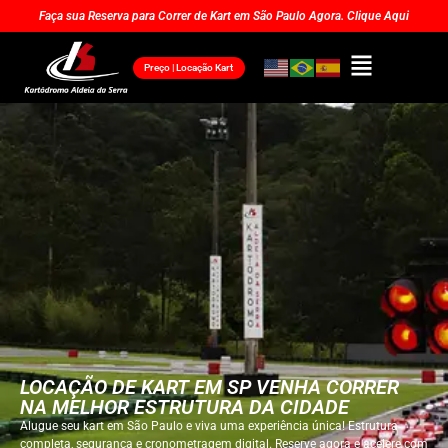
Faça sua Reserva para Correr de Kart em São Paulo Agora. Clique Aqui
Preço | Locação Kart
LOCAÇÃO DE KART EM SP VENHA CORRER
NA MELHOR ESTRUTURA DA CIDADE
Alugue seu kart em São Paulo e viva uma experiência única! Estrutura
completa, segurança e cronometragem digital. Reserve agora e acelere com