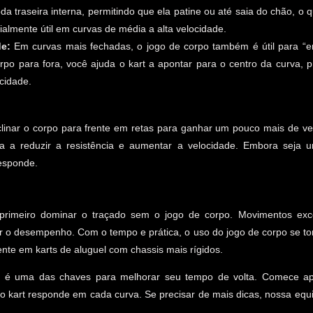
da traseira interna, permitindo que ela patine ou até saia do chão, o 
ialmente útil em curvas de média a alta velocidade.
de:
Em curvas mais fechadas, o jogo de corpo também é útil para “em
orpo para fora, você ajuda o kart a apontar para o centro da curva, 
cidade.
linar o corpo para frente em retas para ganhar um pouco mais de ve
da a reduzir a resistência e aumentar a velocidade. Embora seja 
responde.
 é primeiro dominar o traçado sem o jogo de corpo. Movimentos ex
er o desempenho. Com o tempo e prática, o uso do jogo de corpo se to
ente em karts de aluguel com chassis mais rígidos.
o é uma das chaves para melhorar seu tempo de volta. Comece ap
o kart responde em cada curva. Se precisar de mais dicas, nossa equ