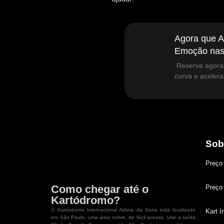
Agora que A
Emoção nas
Reserve agora 
curva e acelera
Sob
Preço
Como chegar até o
Preço 
Kartódromo?
O Kartódromo Internacional Aldeia da Serra está localizado
Kart In
em São Paulo, uma área nobre, de fácil acesso. Use a saída