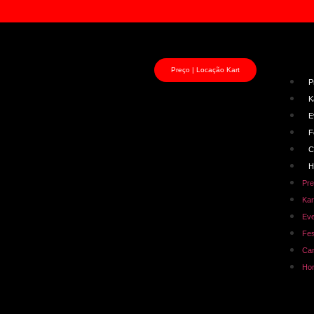
Preço | Locação Kart
P
K
E
F
C
H
Pre
Kart
Ev
Fes
Ca
Hor