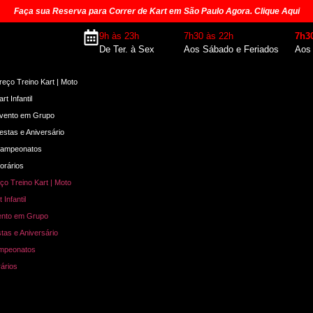
Faça sua Reserva para Correr de Kart em São Paulo Agora. Clique Aqui
9h às 23h
7h30 às 22h
7h3
De Ter. à Sex
Aos Sábado e Feriados
Aos
reço Treino Kart | Moto
art Infantil
vento em Grupo
estas e Aniversário
ampeonatos
orários
ço Treino Kart | Moto
 Infantil
ento em Grupo
tas e Aniversário
mpeonatos
ários